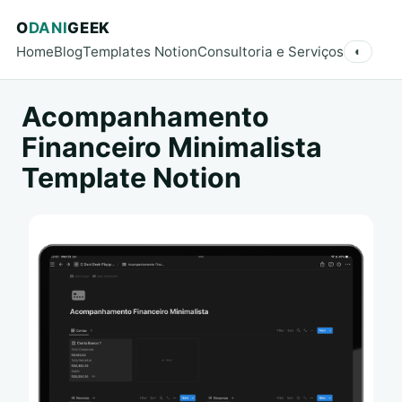
O
DANI
GEEK
Home
Blog
Templates Notion
Consultoria e Serviços
◐
Acompanhamento
Financeiro Minimalista
Template Notion