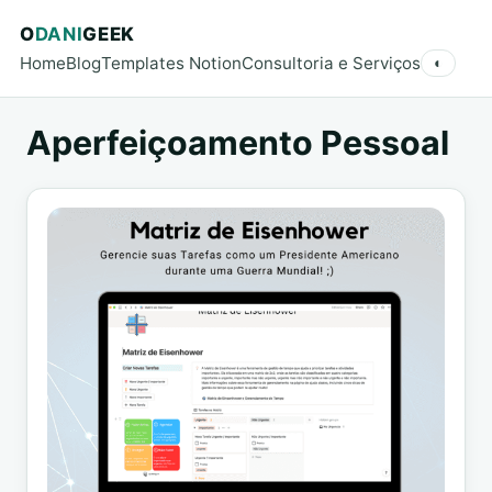
O
DANI
GEEK
Home
Blog
Templates Notion
Consultoria e Serviços
◐
Aperfeiçoamento Pessoal